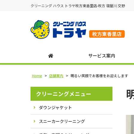
クリーニング ハウス トラヤ枚方東香里店-枚方 寝屋川 交野
サービス案内
Home
>
店舗案内
>
明るい笑顔でお客様をお迎えします
クリーニングメニュー
ダウンジャケット
スニーカークリーニング