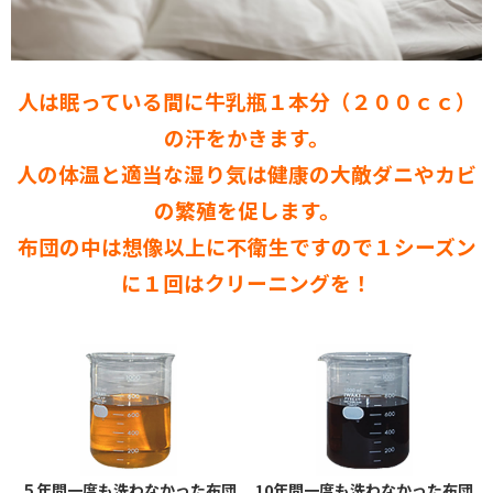
人は眠っている間に牛乳瓶１本分（２００ｃｃ）
の汗をかきます。
人の体温と適当な湿り気は健康の大敵ダニやカビ
の繁殖を促します。
布団の中は想像以上に不衛生ですので１シーズン
に１回はクリーニングを！
５年間一度も洗わなかった布団
10年間一度も洗わなかった布団