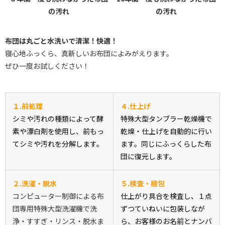
の汚れ
の汚れ
布団は丸ごと水洗いで清潔！快適！
寝心地ふっくら、真新しいお布団によみがえります。
ぜひ一度お試しください！
１.前処理
４.仕上げ
シミや汚れの種類によって酵
特殊大型タンブラー乾燥機で
素や漂白剤を使用し、前もっ
乾燥・仕上げを自動的に行い
てシミや汚れを分解します。
ます。同じにふっくらした布
団に復元します。
２.洗濯・脱水
５.検査・梱包
コンピューター制御による布
仕上がり具合を検査し、
１点
団専用特殊大型洗濯機で洗
ずつていねいに包装
しなが
浄・すすぎ・リンス・脱水ま
ら、お客様のお名前とナンバ