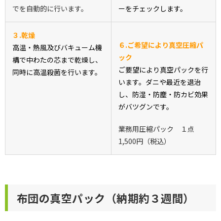
でを自動的に行います。
ーをチェックします。
３.乾燥
６.ご希望により真空圧縮パ
高温・熱風及びバキューム機
ック
構で中わたの芯まで乾燥し、
ご要望により真空パックを行
同時に
高温殺菌
を行います。
います。ダニや最近を退治
し、
防湿・防塵・防カビ効果
がバツグンです。
業務用圧縮パック １点
1,500円（税込）
布団の真空パック（納期約３週間）